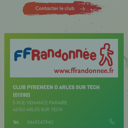
Contacter le club
CLUB PYRENEEN D ARLES SUR TECH
(01590)
5 RUE VENANCE PARAIRE,
66150 ARLES SUR TECH
0468547840
Tél.