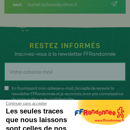
daniel.dufosse@yahoo.fr
Mail.
RESTEZ INFORMÉS
Inscrivez-vous à la newsletter FFRandonnée
En fournissant mon adresse e-mail, j'accepte de recevoir la
newsletter FFRandonnée et je reconnais avoir pris connaissance
de
notre politique de confidentialité
Continuer sans accepter
Les seules traces
que nous laissons
sont celles de nos