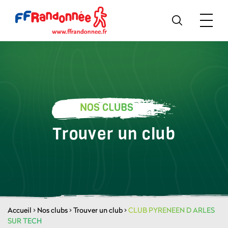
NOS CLUBS
Trouver un club
Accueil
>
Nos clubs
>
Trouver un club
>
CLUB PYRENEEN D ARLES
SUR TECH