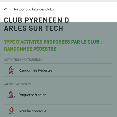
Retour à la liste des clubs
CLUB PYRENEEN D
ARLES SUR TECH
TYPE D'ACTIVITÉS PROPOSÉES PAR LE CLUB :
RANDONNÉE PÉDESTRE
ACTIVITÉ(S) PRATIQUÉE(S)
Randonnée Pédestre
AUTRES ACTIVITÉS
Raquette à neige
Marche nordique