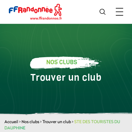
NOS CLUBS
Trouver un club
Accueil
>
Nos clubs
>
Trouver un club
>
STE DES TOURISTES DU
DAUPHINE