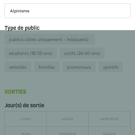
Alpinisme
Type de public
publics ciblés uniquement - le(s)quel(s) :
etudiants (18/25 ans)
actifs (26/60 ans)
retraités
familles
promeneurs
sportifs
SORTIES
Jour(s) de sortie
LUNDI
MARDI
MERCREDI
JEUDI
VENDREDI
SAMEDI