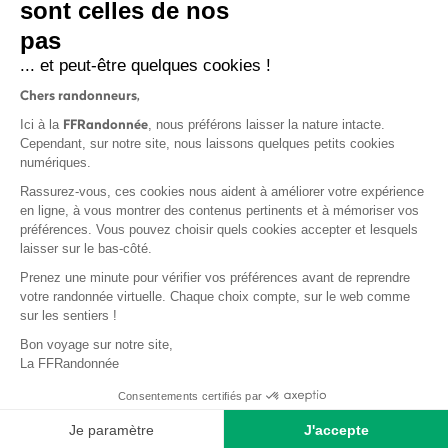
sont celles de nos
pas
S'inscrire
... et peut-être quelques cookies !
Chers randonneurs,
FFRandonnée
Ici à la
, nous préférons laisser la nature intacte.
Cependant, sur notre site, nous laissons quelques petits cookies
numériques.
Mentions légales et CGU
Rassurez-vous, ces cookies nous aident à améliorer votre expérience
Protection des données
en ligne, à vous montrer des contenus pertinents et à mémoriser vos
préférences. Vous pouvez choisir quels cookies accepter et lesquels
Politique de confidentialité
laisser sur le bas-côté.
Prenez une minute pour vérifier vos préférences avant de reprendre
votre randonnée virtuelle. Chaque choix compte, sur le web comme
sur les sentiers !
Contact
Bon voyage sur notre site,
MonGR
La FFRandonnée
Déclaration de sinistre
Consentements certifiés par
Base documentaire
Je paramètre
J'accepte