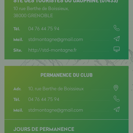
STE DES TOURISTES DU DAUPHINE (01433)
10 rue Berthe de Boissieux,
38000 GRENOBLE
04 76 44 75 94
Tél.
stdmontagne@gmail.com
Mail.
http://std-montagne.fr
Site.
PERMANENCE DU CLUB
10, rue Berthe de Boissieux
Adr.
04 76 44 75 94
Tél.
stdmontagne@gmail.com
Mail.
JOURS DE PERMANENCE