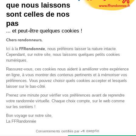
que nous laissons
sont celles de nos
pas
S'inscrire
... et peut-être quelques cookies !
Chers randonneurs,
FFRandonnée
Ici à la
, nous préférons laisser la nature intacte.
Cependant, sur notre site, nous laissons quelques petits cookies
numériques.
Mentions légales et CGU
Rassurez-vous, ces cookies nous aident à améliorer votre expérience
Protection des données
en ligne, à vous montrer des contenus pertinents et à mémoriser vos
préférences. Vous pouvez choisir quels cookies accepter et lesquels
Politique de confidentialité
laisser sur le bas-côté.
Prenez une minute pour vérifier vos préférences avant de reprendre
votre randonnée virtuelle. Chaque choix compte, sur le web comme
sur les sentiers !
Contact
Bon voyage sur notre site,
MonGR
La FFRandonnée
Déclaration de sinistre
Consentements certifiés par
Base documentaire