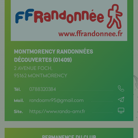
MONTMORENCY RANDONNÉES
DÉCOUVERTES (01409)
2 AVENUE FOCH,
95162 MONTMORENCY
0788320384
Tél.
randoamr95@gmail.com
Mail.
https://www.rando-amr.fr
Site.
PERMANENCE DU CLUB