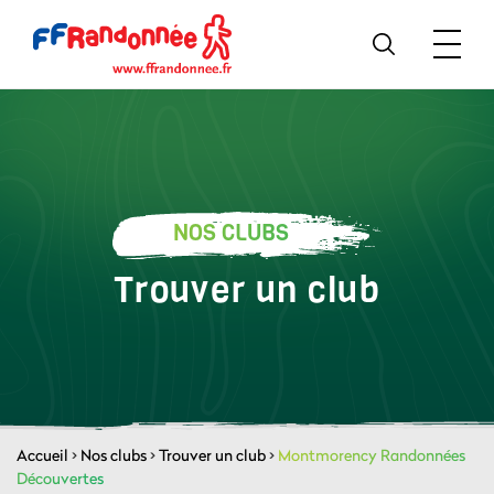
NOS CLUBS
Trouver un club
Accueil
>
Nos clubs
>
Trouver un club
>
Montmorency Randonnées
Découvertes