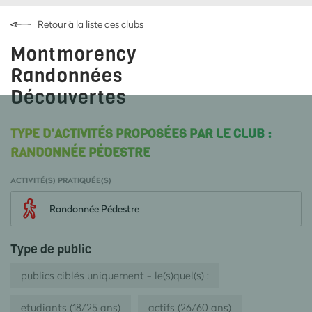
Retour à la liste des clubs
Montmorency
Randonnées
Découvertes
TYPE D'ACTIVITÉS PROPOSÉES PAR LE CLUB :
RANDONNÉE PÉDESTRE
ACTIVITÉ(S) PRATIQUÉE(S)
Randonnée Pédestre
Type de public
publics ciblés uniquement - le(s)quel(s) :
etudiants (18/25 ans)
actifs (26/60 ans)