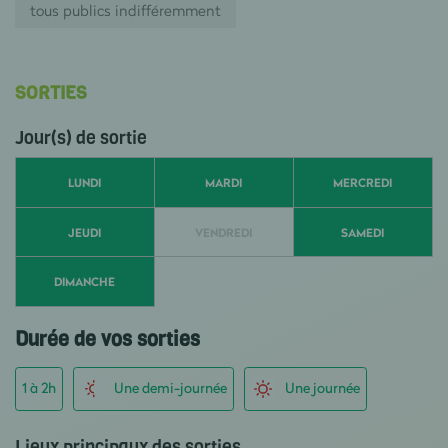
tous publics indifféremment
SORTIES
Jour(s) de sortie
LUNDI
MARDI
MERCREDI
JEUDI
VENDREDI
SAMEDI
DIMANCHE
Durée de vos sorties
1 à 2h
Une demi-journée
Une journée
Lieux principaux des sorties