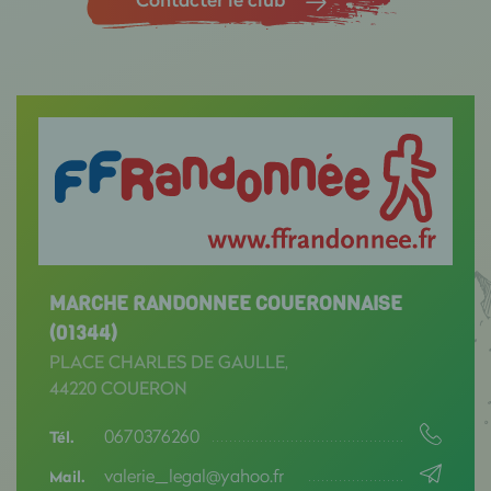
MARCHE RANDONNEE COUERONNAISE
(01344)
PLACE CHARLES DE GAULLE,
44220 COUERON
0670376260
Tél.
valerie_legal@yahoo.fr
Mail.