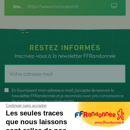
http://www.mrcoueron.fr
Site.
RESTEZ INFORMÉS
Inscrivez-vous à la newsletter FFRandonnée
En fournissant mon adresse e-mail, j'accepte de recevoir la
newsletter FFRandonnée et je reconnais avoir pris connaissance
de
notre politique de confidentialité
Continuer sans accepter
Les seules traces
que nous laissons