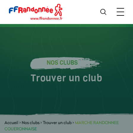
NOS CLUBS
Trouver un club
Accueil
>
Nos clubs
>
Trouver un club
>
MARCHE RANDONNEE
COUERONNAISE