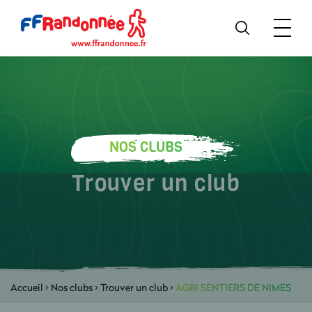
NOS CLUBS
Trouver un club
Accueil
>
Nos clubs
>
Trouver un club
>
AGRI SENTIERS DE NIMES