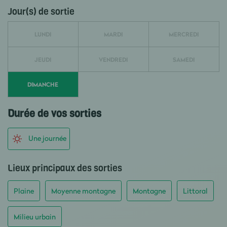
Jour(s) de sortie
LUNDI
MARDI
MERCREDI
JEUDI
VENDREDI
SAMEDI
DIMANCHE
Durée de vos sorties
Une journée
Lieux principaux des sorties
Plaine
Moyenne montagne
Montagne
Littoral
Milieu urbain