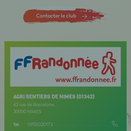
Contacter le club
AGRI SENTIERS DE NIMES (01342)
43 rue de Barcelone,
30000 NIMES
0955020173
Tél.