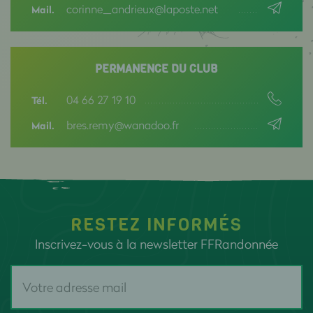
corinne_andrieux@laposte.net
Mail.
PERMANENCE DU CLUB
04 66 27 19 10
Tél.
bres.remy@wanadoo.fr
Mail.
RESTEZ INFORMÉS
Inscrivez-vous à la newsletter FFRandonnée