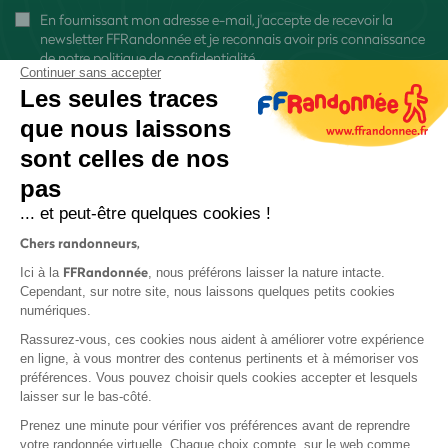
En fournissant mon adresse e-mail, j'accepte de recevoir la
newsletter FFRandonnée et je reconnais avoir pris connaissance
de
notre politique de confidentialité
Continuer sans accepter
Les seules traces
que nous laissons
sont celles de nos
pas
S'inscrire
... et peut-être quelques cookies !
Chers randonneurs,
FFRandonnée
Ici à la
, nous préférons laisser la nature intacte.
Cependant, sur notre site, nous laissons quelques petits cookies
numériques.
Mentions légales et CGU
Rassurez-vous, ces cookies nous aident à améliorer votre expérience
Protection des données
en ligne, à vous montrer des contenus pertinents et à mémoriser vos
préférences. Vous pouvez choisir quels cookies accepter et lesquels
Politique de confidentialité
laisser sur le bas-côté.
Prenez une minute pour vérifier vos préférences avant de reprendre
votre randonnée virtuelle. Chaque choix compte, sur le web comme