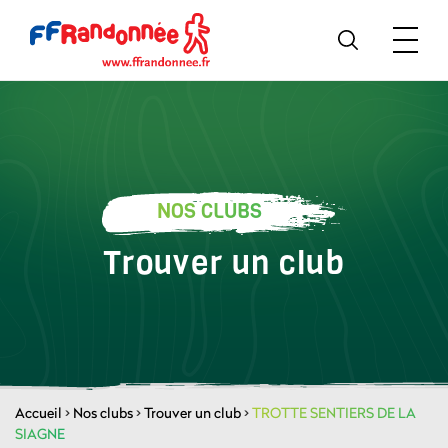
NOS CLUBS
Trouver un club
Accueil
>
Nos clubs
>
Trouver un club
>
TROTTE SENTIERS DE LA
SIAGNE