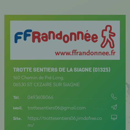
TROTTE SENTIERS DE LA SIAGNE (01325)
160 Chemin de Pré Long,
06530 ST CEZAIRE SUR SIAGNE
0493608066
Tél.
trottesentiers06@gmail.com
Mail.
https://trottesentiers06.jimdofree.co
Site.
m/