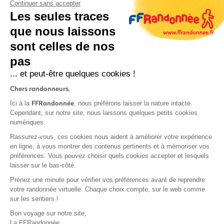
Continuer sans accepter
Les seules traces
que nous laissons
sont celles de nos
pas
S'inscrire
... et peut-être quelques cookies !
Chers randonneurs,
FFRandonnée
Ici à la
, nous préférons laisser la nature intacte.
Cependant, sur notre site, nous laissons quelques petits cookies
numériques.
Mentions légales et CGU
Rassurez-vous, ces cookies nous aident à améliorer votre expérience
Protection des données
en ligne, à vous montrer des contenus pertinents et à mémoriser vos
préférences. Vous pouvez choisir quels cookies accepter et lesquels
Politique de confidentialité
laisser sur le bas-côté.
Prenez une minute pour vérifier vos préférences avant de reprendre
votre randonnée virtuelle. Chaque choix compte, sur le web comme
sur les sentiers !
Contact
Bon voyage sur notre site,
MonGR
La FFRandonnée