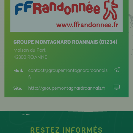
GROUPE MONTAGNARD ROANNAIS (01234)
Maison du Port,
42300 ROANNE
contact@groupemontagnardroannais.
Mail.
fr
http://groupemontagnardroannais.fr
Site.
RESTEZ INFORMÉS