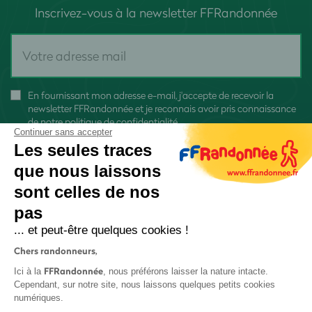
Inscrivez-vous à la newsletter FFRandonnée
En fournissant mon adresse e-mail, j'accepte de recevoir la
newsletter FFRandonnée et je reconnais avoir pris connaissance
de
notre politique de confidentialité
Continuer sans accepter
Les seules traces
que nous laissons
sont celles de nos
pas
S'inscrire
... et peut-être quelques cookies !
Chers randonneurs,
FFRandonnée
Ici à la
, nous préférons laisser la nature intacte.
Cependant, sur notre site, nous laissons quelques petits cookies
numériques.
Mentions légales et CGU