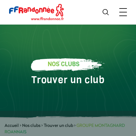
NOS CLUBS
Trouver un club
Accueil
>
Nos clubs
>
Trouver un club
>
GROUPE MONTAGNARD
ROANNAIS