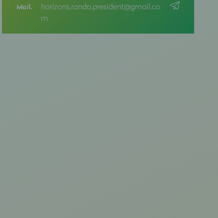
horizons.rando.president@gmail.co
Mail.
m