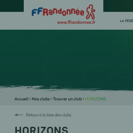
LA FÉD
Accueil
>
Nos clubs
>
Trouver un club
>
HORIZONS
Retour à la liste des clubs
HORIZONS