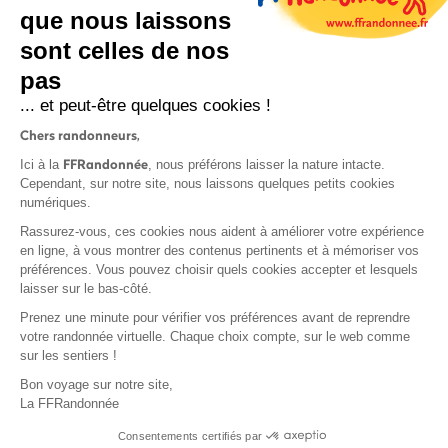
que nous laissons
sont celles de nos
pas
S'inscrire
... et peut-être quelques cookies !
Chers randonneurs,
FFRandonnée
Ici à la
, nous préférons laisser la nature intacte.
Cependant, sur notre site, nous laissons quelques petits cookies
numériques.
Mentions légales et CGU
Rassurez-vous, ces cookies nous aident à améliorer votre expérience
Protection des données
en ligne, à vous montrer des contenus pertinents et à mémoriser vos
préférences. Vous pouvez choisir quels cookies accepter et lesquels
Politique de confidentialité
laisser sur le bas-côté.
Prenez une minute pour vérifier vos préférences avant de reprendre
votre randonnée virtuelle. Chaque choix compte, sur le web comme
sur les sentiers !
Contact
Bon voyage sur notre site,
MonGR
La FFRandonnée
Déclaration de sinistre
Consentements certifiés par
Base documentaire