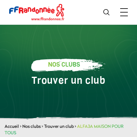
NOS CLUBS
Trouver un club
Accueil
>
Nos clubs
>
Trouver un club
>
ALFA3A MAISON POUR
TOUS