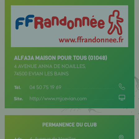
ALFA3A MAISON POUR TOUS (01048)
4 AVENUE ANNA DE NOAILLES,
74500 EVIAN LES BAINS
04 50 75 19 69
Tél.
http://www.mjcevian.com
Site.
PERMANENCE DU CLUB
4, Avenue de Noailles