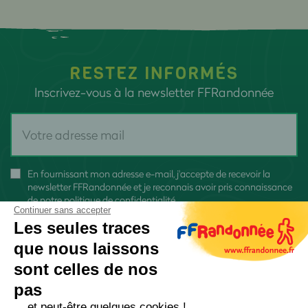
RESTEZ INFORMÉS
Inscrivez-vous à la newsletter FFRandonnée
En fournissant mon adresse e-mail, j'accepte de recevoir la
newsletter FFRandonnée et je reconnais avoir pris connaissance
de
notre politique de confidentialité
Continuer sans accepter
Les seules traces
que nous laissons
sont celles de nos
pas
S'inscrire
... et peut-être quelques cookies !