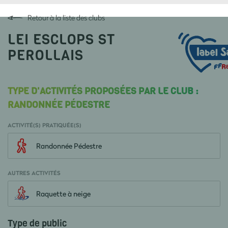
Retour à la liste des clubs
LEI ESCLOPS ST
PEROLLAIS
TYPE D'ACTIVITÉS PROPOSÉES PAR LE CLUB :
RANDONNÉE PÉDESTRE
ACTIVITÉ(S) PRATIQUÉE(S)
Randonnée Pédestre
AUTRES ACTIVITÉS
Raquette à neige
Type de public