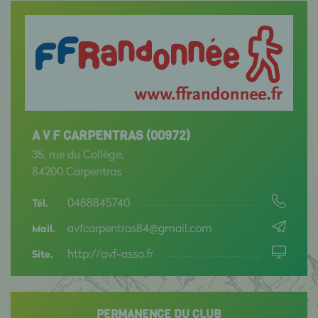
A V F CARPENTRAS (00972)
35, rue du Collège,
84200 Carpentras
0488845740
Tél.
avfcarpentras84@gmail.com
Mail.
http://avf-asso.fr
Site.
PERMANENCE DU CLUB