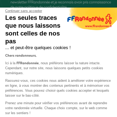
newsletter FFRandonnée et je reconnais avoir pris connaissance
de
notre politique de confidentialité
Continuer sans accepter
Les seules traces
que nous laissons
sont celles de nos
pas
S'inscrire
... et peut-être quelques cookies !
Chers randonneurs,
FFRandonnée
Ici à la
, nous préférons laisser la nature intacte.
Cependant, sur notre site, nous laissons quelques petits cookies
numériques.
Mentions légales et CGU
Rassurez-vous, ces cookies nous aident à améliorer votre expérience
Protection des données
en ligne, à vous montrer des contenus pertinents et à mémoriser vos
préférences. Vous pouvez choisir quels cookies accepter et lesquels
Politique de confidentialité
laisser sur le bas-côté.
Prenez une minute pour vérifier vos préférences avant de reprendre
votre randonnée virtuelle. Chaque choix compte, sur le web comme
sur les sentiers !
Contact