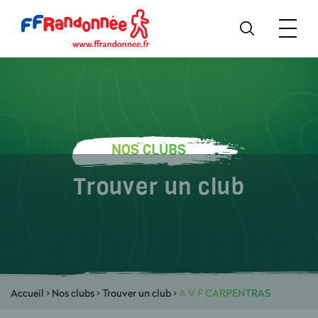
NOS CLUBS
Trouver un club
Accueil
>
Nos clubs
>
Trouver un club
>
A V F CARPENTRAS