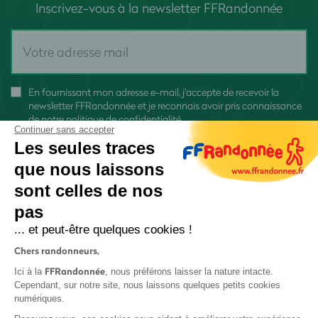
Inscrivez-vous à la newsletter FFRandonnée
En fournissant mon adresse e-mail, j'accepte de recevoir la
newsletter FFRandonnée et je reconnais avoir pris connaissance
de
notre politique de confidentialité
Continuer sans accepter
Les seules traces
que nous laissons
sont celles de nos
pas
S'inscrire
... et peut-être quelques cookies !
Chers randonneurs,
FFRandonnée
Ici à la
, nous préférons laisser la nature intacte.
Cependant, sur notre site, nous laissons quelques petits cookies
numériques.
Mentions légales et CGU