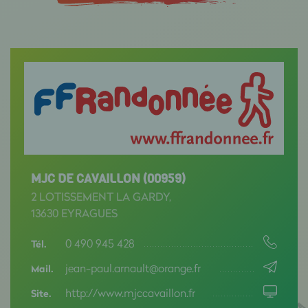
MJC DE CAVAILLON (00959)
2 LOTISSEMENT LA GARDY,
13630 EYRAGUES
0 490 945 428
Tél.
jean-paul.arnault@orange.fr
Mail.
http://www.mjccavaillon.fr
Site.