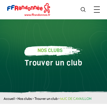
NOS CLUBS
Trouver un club
Accueil
>
Nos clubs
>
Trouver un club
>
MJC DE CAVAILLON