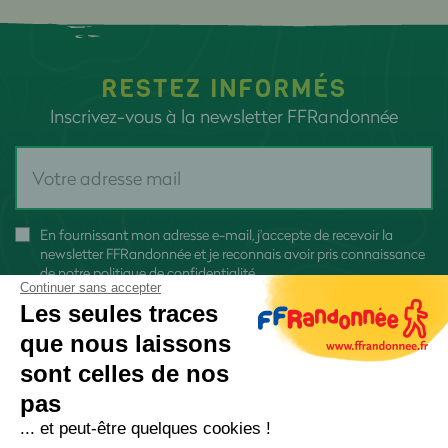
RESTEZ INFORMÉS
Inscrivez-vous à la newsletter FFRandonnée
En fournissant mon adresse e-mail, j'accepte de recevoir la
newsletter FFRandonnée et je reconnais avoir pris connaissance
de
notre politique de confidentialité
Continuer sans accepter
Les seules traces
que nous laissons
sont celles de nos
pas
S'inscrire
... et peut-être quelques cookies !