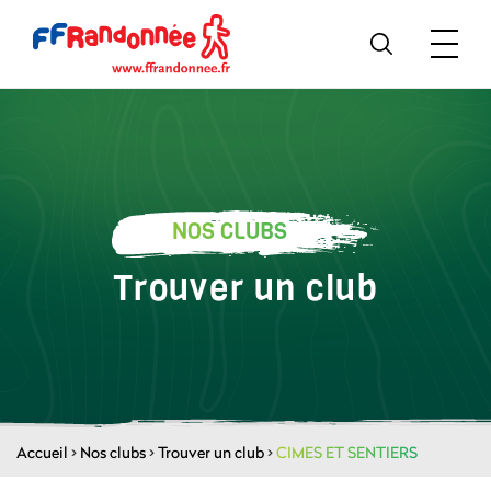
NOS CLUBS
Trouver un club
Accueil
>
Nos clubs
>
Trouver un club
>
CIMES ET SENTIERS