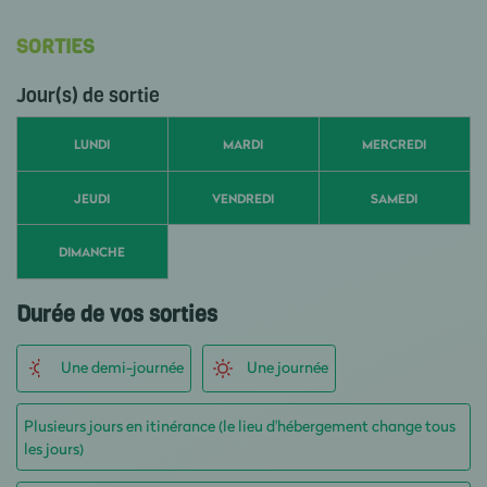
SORTIES
Jour(s) de sortie
LUNDI
MARDI
MERCREDI
JEUDI
VENDREDI
SAMEDI
DIMANCHE
Durée de vos sorties
Une demi-journée
Une journée
Plusieurs jours en itinérance (le lieu d'hébergement change tous
les jours)