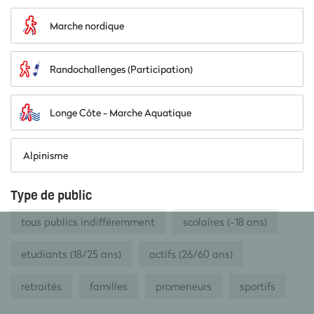
Marche nordique
Randochallenges (Participation)
Longe Côte - Marche Aquatique
Alpinisme
Type de public
tous publics indifféremment
scolaires (-18 ans)
etudiants (18/25 ans)
actifs (26/60 ans)
retraités
familles
promeneurs
sportifs