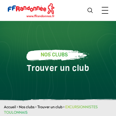
NOS CLUBS
Trouver un club
Accueil
>
Nos clubs
>
Trouver un club
>
EXCURSIONNISTES
TOULONNAIS