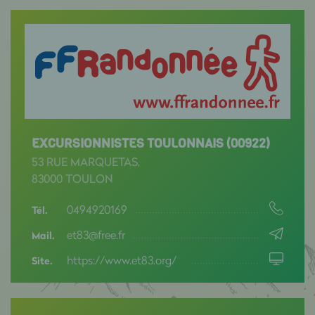
EXCURSIONNISTES TOULONNAIS (00922)
53 RUE MARQUETAS,
83000 TOULON
0494920169
Tél.
et83@free.fr
Mail.
https://www.et83.org/
Site.