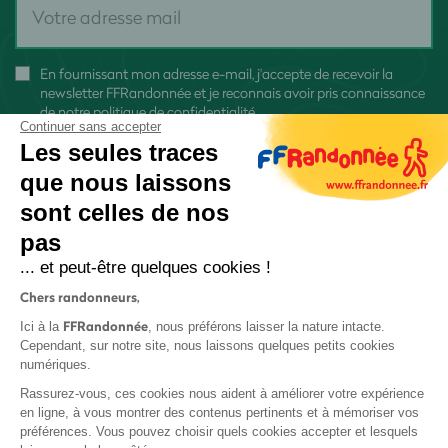
En fournissant mon adresse e-mail, j'accepte de recevoir la
newsletter FFRandonnée et je reconnais avoir pris connaissance
de
notre politique de confidentialité
Continuer sans accepter
Les seules traces
que nous laissons
sont celles de nos
pas
S'inscrire
... et peut-être quelques cookies !
Chers randonneurs,
FFRandonnée
Ici à la
, nous préférons laisser la nature intacte.
Cependant, sur notre site, nous laissons quelques petits cookies
numériques.
Mentions légales et CGU
Rassurez-vous, ces cookies nous aident à améliorer votre expérience
Protection des données
en ligne, à vous montrer des contenus pertinents et à mémoriser vos
préférences. Vous pouvez choisir quels cookies accepter et lesquels
Politique de confidentialité