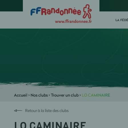
LA FÉD
Accueil
>
Nos clubs
>
Trouver un club
>
LO CAMINAIRE
Retour à la liste des clubs
LO CAMINAIRE