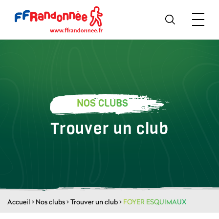
NOS CLUBS
Trouver un club
Accueil
>
Nos clubs
>
Trouver un club
>
FOYER ESQUIMAUX