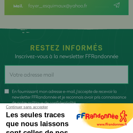
foyer_esquimaux@yahoo.fr
Mail.
RESTEZ INFORMÉS
Inscrivez-vous à la newsletter FFRandonnée
En fournissant mon adresse e-mail, j'accepte de recevoir la
newsletter FFRandonnée et je reconnais avoir pris connaissance
de
notre politique de confidentialité
Continuer sans accepter
Les seules traces
que nous laissons
sont celles de nos