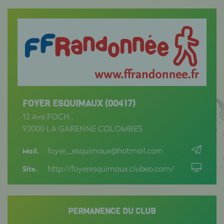
FOYER ESQUIMAUX (00417)
12 Ave FOCH ,
92000 LA GARENNE COLOMBES
foyer_esquimaux@hotmail.com
Mail.
http://foyeresquimaux.clubeo.com/
Site.
PERMANENCE DU CLUB