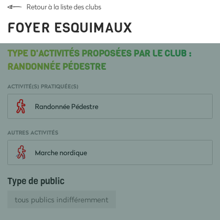
Retour à la liste des clubs
FOYER ESQUIMAUX
TYPE D'ACTIVITÉS PROPOSÉES PAR LE CLUB :
RANDONNÉE PÉDESTRE
ACTIVITÉ(S) PRATIQUÉE(S)
Randonnée Pédestre
AUTRES ACTIVITÉS
Marche nordique
Type de public
tous publics indifféremment