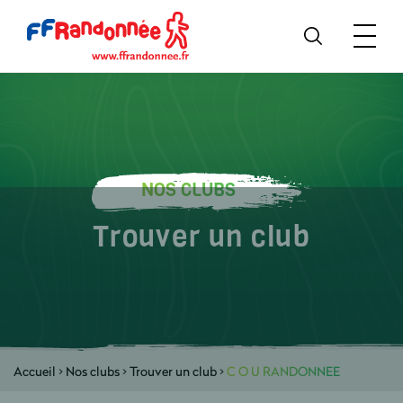
NOS CLUBS
Trouver un club
Accueil
>
Nos clubs
>
Trouver un club
>
C O U RANDONNEE