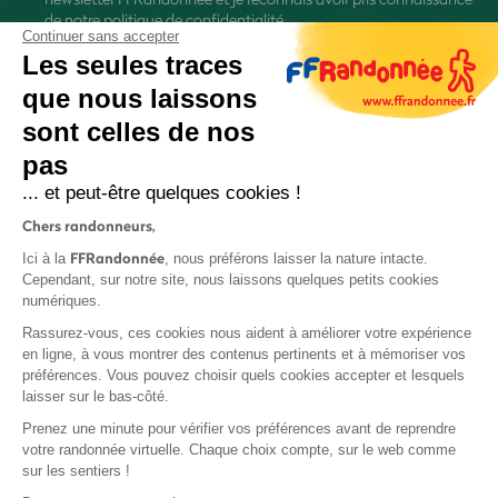
de
notre politique de confidentialité
Continuer sans accepter
Les seules traces
que nous laissons
sont celles de nos
pas
S'inscrire
... et peut-être quelques cookies !
Chers randonneurs,
FFRandonnée
Ici à la
, nous préférons laisser la nature intacte.
Cependant, sur notre site, nous laissons quelques petits cookies
numériques.
Mentions légales et CGU
Rassurez-vous, ces cookies nous aident à améliorer votre expérience
Protection des données
en ligne, à vous montrer des contenus pertinents et à mémoriser vos
préférences. Vous pouvez choisir quels cookies accepter et lesquels
Politique de confidentialité
laisser sur le bas-côté.
Prenez une minute pour vérifier vos préférences avant de reprendre
votre randonnée virtuelle. Chaque choix compte, sur le web comme
sur les sentiers !
Contact