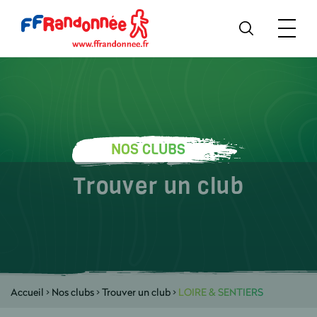
NOS CLUBS
Trouver un club
Accueil
>
Nos clubs
>
Trouver un club
>
LOIRE & SENTIERS