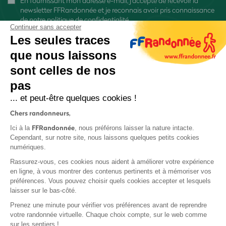
En fournissant mon adresse e-mail, j'accepte de recevoir la
newsletter FFRandonnée et je reconnais avoir pris connaissance
de
notre politique de confidentialité
Continuer sans accepter
Les seules traces
que nous laissons
sont celles de nos
pas
S'inscrire
... et peut-être quelques cookies !
Chers randonneurs,
FFRandonnée
Ici à la
, nous préférons laisser la nature intacte.
Cependant, sur notre site, nous laissons quelques petits cookies
numériques.
Mentions légales et CGU
Rassurez-vous, ces cookies nous aident à améliorer votre expérience
Protection des données
en ligne, à vous montrer des contenus pertinents et à mémoriser vos
préférences. Vous pouvez choisir quels cookies accepter et lesquels
Politique de confidentialité
laisser sur le bas-côté.
Prenez une minute pour vérifier vos préférences avant de reprendre
votre randonnée virtuelle. Chaque choix compte, sur le web comme
sur les sentiers !