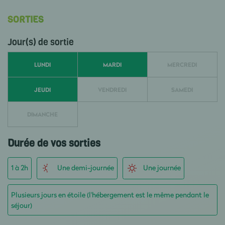
SORTIES
Jour(s) de sortie
LUNDI
MARDI
MERCREDI
JEUDI
VENDREDI
SAMEDI
DIMANCHE
Durée de vos sorties
1 à 2h
Une demi-journée
Une journée
Plusieurs jours en étoile (l'hébergement est le même pendant le
séjour)