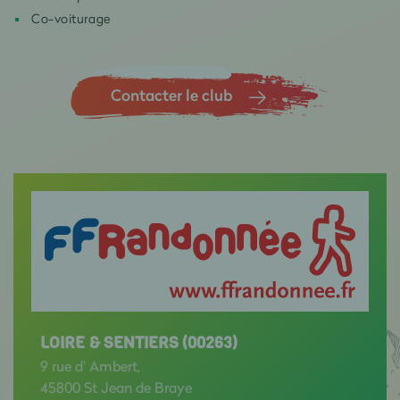
Co-voiturage
Contacter le club
LOIRE & SENTIERS (00263)
9 rue d' Ambert,
45800 St Jean de Braye