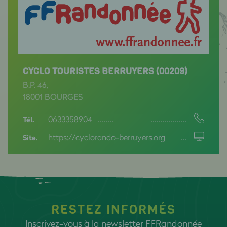
CYCLO TOURISTES BERRUYERS (00209)
B.P. 46,
18001 BOURGES
0633358904
Tél.
https://cyclorando-berruyers.org
Site.
RESTEZ INFORMÉS
Inscrivez-vous à la newsletter FFRandonnée