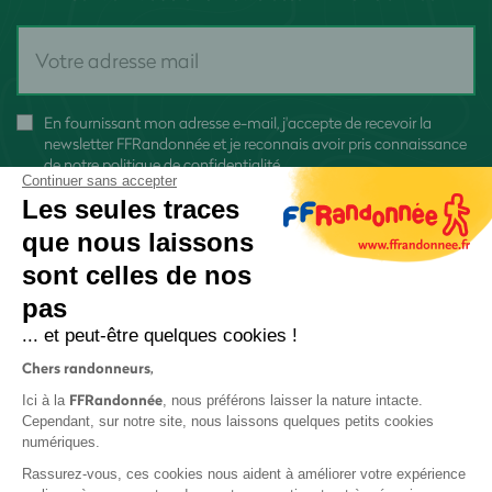
En fournissant mon adresse e-mail, j'accepte de recevoir la
newsletter FFRandonnée et je reconnais avoir pris connaissance
de
notre politique de confidentialité
Continuer sans accepter
Les seules traces
que nous laissons
sont celles de nos
pas
S'inscrire
... et peut-être quelques cookies !
Chers randonneurs,
FFRandonnée
Ici à la
, nous préférons laisser la nature intacte.
Cependant, sur notre site, nous laissons quelques petits cookies
numériques.
Mentions légales et CGU
Rassurez-vous, ces cookies nous aident à améliorer votre expérience
Protection des données