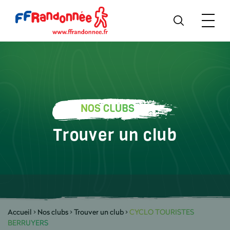
NOS CLUBS
Trouver un club
Accueil
>
Nos clubs
>
Trouver un club
>
CYCLO TOURISTES
BERRUYERS