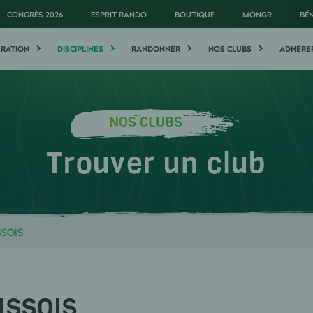
CONGRÈS 2026
ESPRIT RANDO
BOUTIQUE
MONGR
BÉ
ÉRATION
DISCIPLINES
RANDONNER
NOS CLUBS
ADHÉRE
NOS CLUBS
Trouver un club
SOIS
ISSOIS