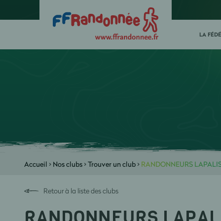
LA FÉD
Accueil
>
Nos clubs
>
Trouver un club
>
RANDONNEURS LAPALIS
Retour à la liste des clubs
RANDONNEURS LAPAL