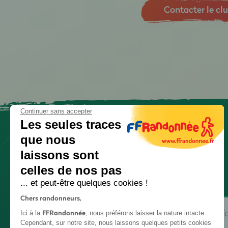
Contacter le cl
Continuer sans accepter
Les seules traces
que nous
laissons sont
celles de nos pas
... et peut-être quelques cookies !
Chers randonneurs,
FFRandonnée
Ici à la
, nous préférons laisser la nature intacte.
Cependant, sur notre site, nous laissons quelques petits cookies