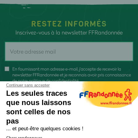
RESTEZ INFORMÉS
Inscrivez-vous à la newsletter FFRandonnée
En fournissant mon adresse e-mail, j'accepte de recevoir la
newsletter FFRandonnée et je reconnais avoir pris connaissance
de
notre politique de confidentialité
Continuer sans accepter
Les seules traces
que nous laissons
sont celles de nos
pas
S'inscrire
... et peut-être quelques cookies !
Chers randonneurs,