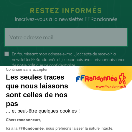
RESTEZ INFORMÉS
Inscrivez-vous à la newsletter FFRandonnée
En fournissant mon adresse e-mail, j'accepte de recevoir la
newsletter FFRandonnée et je reconnais avoir pris connaissance
de
notre politique de confidentialité
Continuer sans accepter
Les seules traces
que nous laissons
sont celles de nos
pas
S'inscrire
... et peut-être quelques cookies !
Chers randonneurs,
FFRandonnée
Ici à la
, nous préférons laisser la nature intacte.