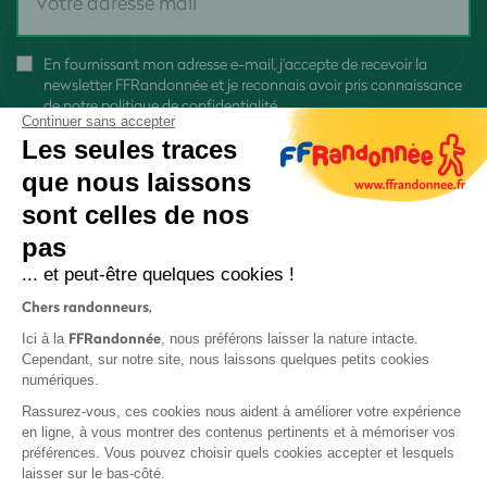
En fournissant mon adresse e-mail, j'accepte de recevoir la
newsletter FFRandonnée et je reconnais avoir pris connaissance
de
notre politique de confidentialité
Continuer sans accepter
Les seules traces
que nous laissons
sont celles de nos
pas
S'inscrire
... et peut-être quelques cookies !
Chers randonneurs,
FFRandonnée
Ici à la
, nous préférons laisser la nature intacte.
Cependant, sur notre site, nous laissons quelques petits cookies
numériques.
Mentions légales et CGU
Rassurez-vous, ces cookies nous aident à améliorer votre expérience
Protection des données
en ligne, à vous montrer des contenus pertinents et à mémoriser vos
préférences. Vous pouvez choisir quels cookies accepter et lesquels
Politique de confidentialité
laisser sur le bas-côté.