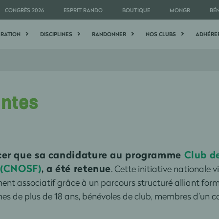
CONGRÈS 2026
ESPRIT RANDO
BOUTIQUE
MONGR
BÉ
ÉRATION
DISCIPLINES
RANDONNER
NOS CLUBS
ADHÉRE
antes
oncer que sa candidature au programme
Club de
s (CNOSF)
, a été retenue
. Cette initiative nationa
ent associatif grâce à un parcours structuré alliant fo
s de plus de 18 ans, bénévoles de club, membres d’un com