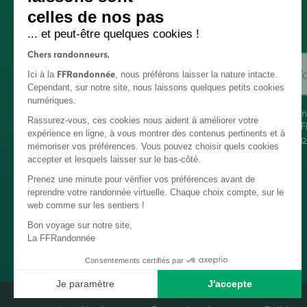
celles de nos pas
... et peut-être quelques cookies !
Chers randonneurs,
FFRandonnée
Ici à la
, nous préférons laisser la nature intacte.
Cependant, sur notre site, nous laissons quelques petits cookies
numériques.
En
Rassurez-vous, ces cookies nous aident à améliorer votre
FF
expérience en ligne, à vous montrer des contenus pertinents et à
co
mémoriser vos préférences. Vous pouvez choisir quels cookies
accepter et lesquels laisser sur le bas-côté.
Prenez une minute pour vérifier vos préférences avant de
reprendre votre randonnée virtuelle. Chaque choix compte, sur le
web comme sur les sentiers !
Bon voyage sur notre site,
La FFRandonnée
Consentements certifiés par
Je paramètre
J'accepte
Plateforme de Gestion du Consentement : Personnalisez vos Options
Axeptio consent