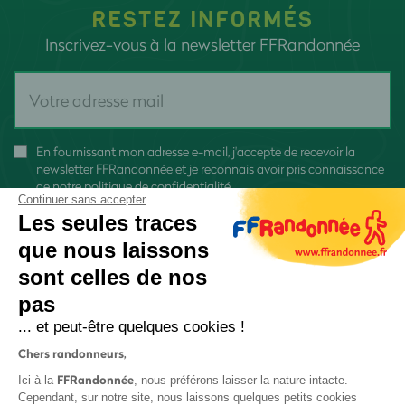
RESTEZ INFORMÉS
Inscrivez-vous à la newsletter FFRandonnée
En fournissant mon adresse e-mail, j'accepte de recevoir la
newsletter FFRandonnée et je reconnais avoir pris connaissance
de
notre politique de confidentialité
Continuer sans accepter
Les seules traces
que nous laissons
sont celles de nos
pas
S'inscrire
... et peut-être quelques cookies !
Chers randonneurs,
FFRandonnée
Ici à la
, nous préférons laisser la nature intacte.
Cependant, sur notre site, nous laissons quelques petits cookies