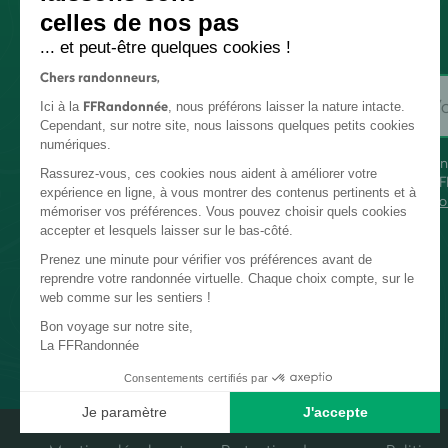
celles de nos pas
... et peut-être quelques cookies !
Chers randonneurs,
FFRandonnée
Ici à la
, nous préférons laisser la nature intacte.
Cependant, sur notre site, nous laissons quelques petits cookies
numériques.
En
Rassurez-vous, ces cookies nous aident à améliorer votre
FF
expérience en ligne, à vous montrer des contenus pertinents et à
co
mémoriser vos préférences. Vous pouvez choisir quels cookies
accepter et lesquels laisser sur le bas-côté.
Prenez une minute pour vérifier vos préférences avant de
reprendre votre randonnée virtuelle. Chaque choix compte, sur le
web comme sur les sentiers !
Bon voyage sur notre site,
La FFRandonnée
Consentements certifiés par
Je paramètre
J'accepte
Plateforme de Gestion du Consentement : Personnalisez vos Options
Axeptio consent