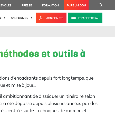
NÉVOLES
PRESSE
FORMATION
FAIRE UN DON
R
S'INFORMER
MON COMPTE
ESPACE FÉDÉRAL
méthodes et outils à
ions d’
encadrant
s depuis fort longtemps
, quel
que et mise à jour
…
l
ambitionnant de disséquer
un itinéraire selon
ci
a
été dépassé depuis plusieurs années par des
rès centrée sur
les
technique
s de marche et