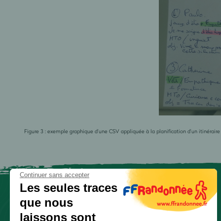
Figure 3 : exemple graphique d'une CSV appliquée à la planification d'un itinéraire
Continuer sans accepter
Les seules traces
que nous
laissons sont