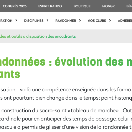
CONGRÈS 2026
ESPRIT RANDO
BOUTIQUE
MONGR
BÉ
ÉRATION
DISCIPLINES
RANDONNER
NOS CLUBS
ADHÉRE
es et outils à disposition des encadrants
ndonnées : évolution des 
ants
is
ation
… voilà une compétence enseignée dans les format
s ont pourtant bien changé dans le temps
:
point
h
istori
a construction du sacro-saint « tableau de marche
»…
Outi
cardinale
pour en anticiper des temps de passage,
celui-
b
ascule
a permis de glisser
d’une vision de la randonnée t