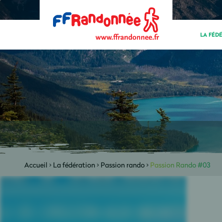
LA FÉD
Accueil
>
La fédération
>
Passion rando
>
Passion Rando #03