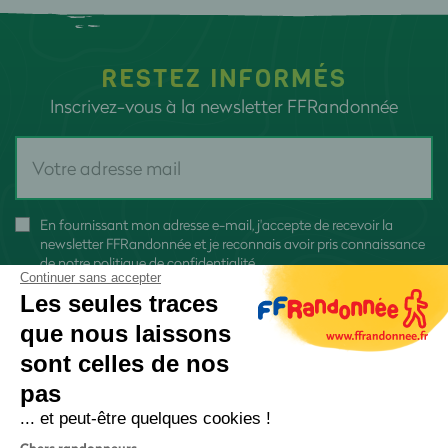
RESTEZ INFORMÉS
Inscrivez-vous à la newsletter FFRandonnée
En fournissant mon adresse e-mail, j'accepte de recevoir la
newsletter FFRandonnée et je reconnais avoir pris connaissance
de
notre politique de confidentialité
Continuer sans accepter
Les seules traces
que nous laissons
sont celles de nos
S'inscrire
pas
... et peut-être quelques cookies !