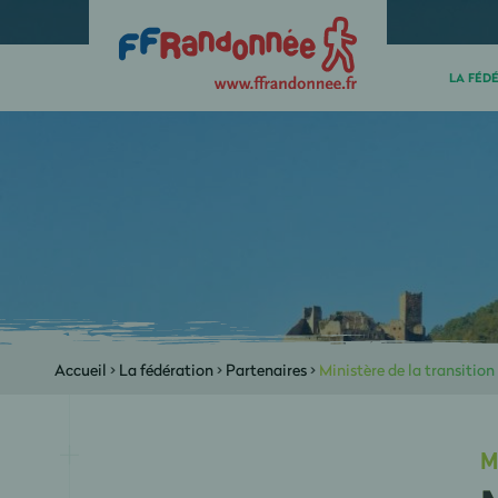
LA FÉD
Accueil
>
La fédération
>
Partenaires
>
Ministère de la transitio
M