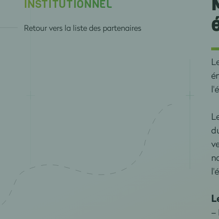
INSTITUTIONNEL
Retour vers la liste des partenaires
Le
én
l'
Le
d
ve
na
l
L
– 