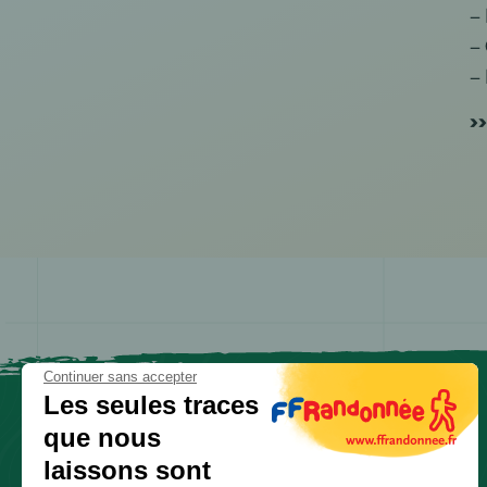
– 
– 
– 
>
Continuer sans accepter
Les seules traces
que nous
laissons sont