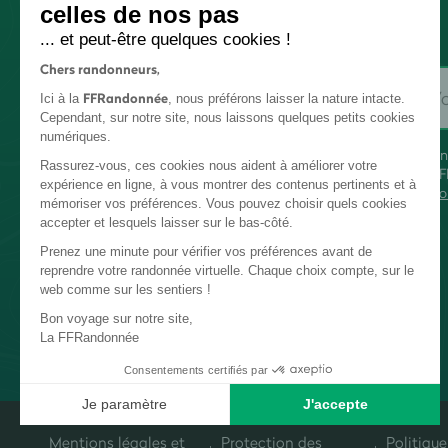
celles de nos pas
... et peut-être quelques cookies !
Chers randonneurs,
FFRandonnée
Ici à la
, nous préférons laisser la nature intacte.
Cependant, sur notre site, nous laissons quelques petits cookies
numériques.
En
Rassurez-vous, ces cookies nous aident à améliorer votre
FF
expérience en ligne, à vous montrer des contenus pertinents et à
co
mémoriser vos préférences. Vous pouvez choisir quels cookies
accepter et lesquels laisser sur le bas-côté.
Prenez une minute pour vérifier vos préférences avant de
reprendre votre randonnée virtuelle. Chaque choix compte, sur le
web comme sur les sentiers !
Bon voyage sur notre site,
La FFRandonnée
Consentements certifiés par
Je paramètre
J'accepte
Plateforme de Gestion du Consentement : Personnalisez vos Options
Axeptio consent
Mentions légales et
Protection des
Politique