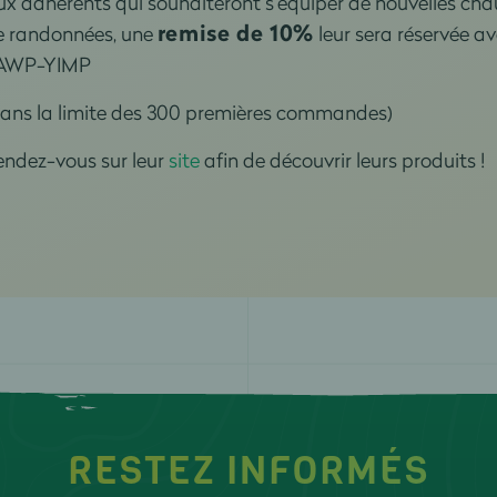
ux adhérents qui souhaiteront s’équiper de nouvelles c
remise de 10%
e randonnées, une
leur sera réservée
AWP-YIMP
dans la limite des 300 premières commandes)
endez-vous sur leur
site
afin de découvrir leurs produits !
RESTEZ INFORMÉS