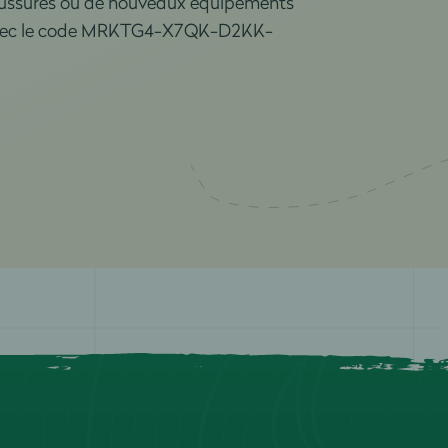
haussures ou de nouveaux équipements
 avec le code MRKTG4-X7QK-D2KK-