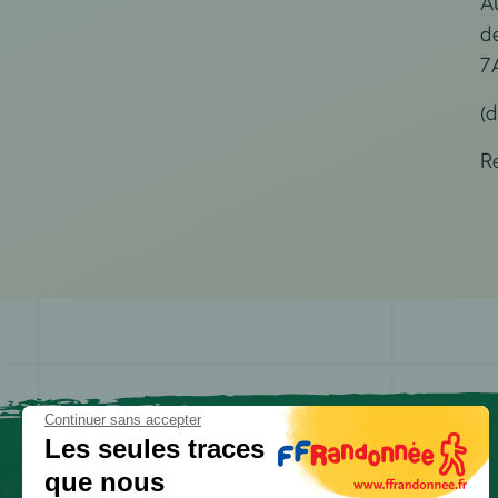
A
d
7
(
R
Continuer sans accepter
Les seules traces
que nous