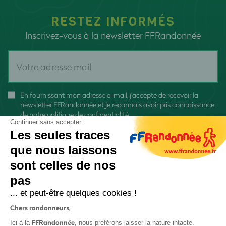
RESTEZ INFORMÉS
Inscrivez-vous à la newsletter FFRandonnée
En fournissant mon adresse e-mail, j'accepte de recevoir la
newsletter FFRandonnée et je reconnais avoir pris connaissance
de
notre politique de confidentialité
Continuer sans accepter
Les seules traces
que nous laissons
sont celles de nos
pas
S'inscrire
... et peut-être quelques cookies !
Chers randonneurs,
FFRandonnée
Ici à la
, nous préférons laisser la nature intacte.