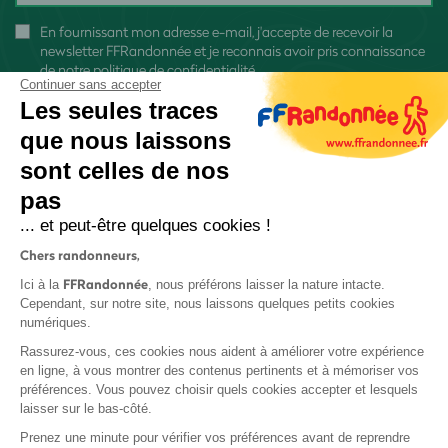
En fournissant mon adresse e-mail, j'accepte de recevoir la
newsletter FFRandonnée et je reconnais avoir pris connaissance
de
notre politique de confidentialité
Continuer sans accepter
Les seules traces
que nous laissons
sont celles de nos
pas
S'inscrire
... et peut-être quelques cookies !
Chers randonneurs,
FFRandonnée
Ici à la
, nous préférons laisser la nature intacte.
Cependant, sur notre site, nous laissons quelques petits cookies
numériques.
Mentions légales et CGU
Rassurez-vous, ces cookies nous aident à améliorer votre expérience
Protection des données
en ligne, à vous montrer des contenus pertinents et à mémoriser vos
préférences. Vous pouvez choisir quels cookies accepter et lesquels
Politique de confidentialité
laisser sur le bas-côté.
Prenez une minute pour vérifier vos préférences avant de reprendre