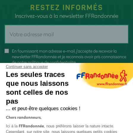
RESTEZ INFORMÉS
Inscrivez-vous à la newsletter FFRandonnée
En fournissant mon adresse e-mail, j'accepte de recevoir la
newsletter FFRandonnée et je reconnais avoir pris connaissance
de
notre politique de confidentialité
Continuer sans accepter
Les seules traces
que nous laissons
sont celles de nos
pas
S'inscrire
... et peut-être quelques cookies !
Chers randonneurs,
FFRandonnée
Ici à la
, nous préférons laisser la nature intacte.
Cependant, sur notre site, nous laissons quelques petits cookies