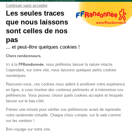
de
notre politique de confidentialité
Continuer sans accepter
Les seules traces
que nous laissons
sont celles de nos
pas
S'inscrire
... et peut-être quelques cookies !
Chers randonneurs,
FFRandonnée
Ici à la
, nous préférons laisser la nature intacte.
Cependant, sur notre site, nous laissons quelques petits cookies
numériques.
Mentions légales et CGU
Rassurez-vous, ces cookies nous aident à améliorer votre expérience
Protection des données
en ligne, à vous montrer des contenus pertinents et à mémoriser vos
préférences. Vous pouvez choisir quels cookies accepter et lesquels
Politique de confidentialité
laisser sur le bas-côté.
Prenez une minute pour vérifier vos préférences avant de reprendre
votre randonnée virtuelle. Chaque choix compte, sur le web comme
sur les sentiers !
Contact
Bon voyage sur notre site,
MonGR