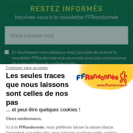
RESTEZ INFORMÉS
Inscrivez-vous à la newsletter FFRandonnée
En fournissant mon adresse e-mail, j'accepte de recevoir la
newsletter FFRandonnée et je reconnais avoir pris connaissance
de
notre politique de confidentialité
Continuer sans accepter
Les seules traces
que nous laissons
sont celles de nos
pas
S'inscrire
... et peut-être quelques cookies !
Chers randonneurs,
FFRandonnée
Ici à la
, nous préférons laisser la nature intacte.
Cependant, sur notre site, nous laissons quelques petits cookies