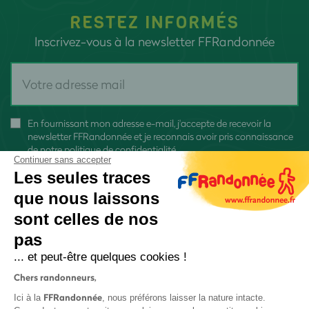
RESTEZ INFORMÉS
Inscrivez-vous à la newsletter FFRandonnée
En fournissant mon adresse e-mail, j'accepte de recevoir la
newsletter FFRandonnée et je reconnais avoir pris connaissance
de
notre politique de confidentialité
Continuer sans accepter
Les seules traces
que nous laissons
sont celles de nos
pas
S'inscrire
... et peut-être quelques cookies !
Chers randonneurs,
FFRandonnée
Ici à la
, nous préférons laisser la nature intacte.