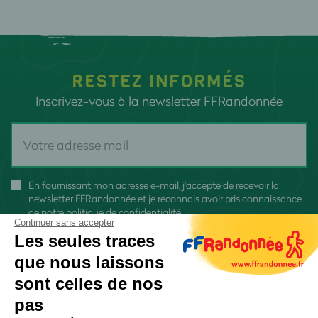
RESTEZ INFORMÉS
Inscrivez-vous à la newsletter FFRandonnée
En fournissant mon adresse e-mail, j'accepte de recevoir la
newsletter FFRandonnée et je reconnais avoir pris connaissance
de
notre politique de confidentialité
Continuer sans accepter
Les seules traces
que nous laissons
sont celles de nos
pas
S'inscrire