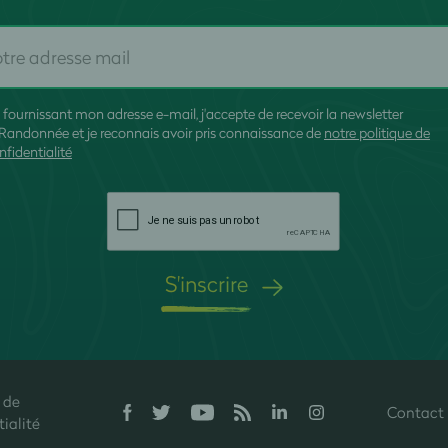
 fournissant mon adresse e-mail, j'accepte de recevoir la newsletter
Randonnée et je reconnais avoir pris connaissance de
notre politique de
nfidentialité
S'inscrire
 de
Contact
onfidentialité, en garantissant la conformité avec les réglementations. P
ialité