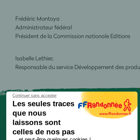
Frédéric Montoya
Administrateur fédéral
Président de la Commission nationale Editions
Isabelle Lethiec
Responsable du service Développement des produc
Continuer sans accepter
Les seules traces
que nous
laissons sont
celles de nos pas
... et peut-être quelques cookies !