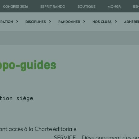
CONGRÈS 2026
ESPRIT RANDO
BOUTIQUE
MONGR
BÉ
ÉRATION
DISCIPLINES
RANDONNER
NOS CLUBS
ADHÉRE
topo-guides
tion siège
t accès à la Charte éditoriale
 Lethiec SERVICE Développement des product