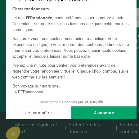
Chers randonneurs,
FFRandonnée
Ici à la
, nous préférons laisser la nature intacte.
Cependant, sur notre site, nous laissons quelques petits cookies
numériques.
En
Rassurez-vous, ces cookies nous aident à améliorer votre
FF
expérience en ligne, à vous montrer des contenus pertinents et à
co
mémoriser vos préférences. Vous pouvez choisir quels cookies
accepter et lesquels laisser sur le bas-côté.
Prenez une minute pour vérifier vos préférences avant de
reprendre votre randonnée virtuelle. Chaque choix compte, sur le
web comme sur les sentiers !
Bon voyage sur notre site,
La FFRandonnée
Consentements certifiés par
Je paramètre
J'accepte
Plateforme de Gestion du Consentement : Personnalisez vos Options
Axeptio consent
Mentions légales et
Protection des
Politique
Notre plateforme vous permet d'adapter et de gérer vos paramètres de c
CGU
données
confident