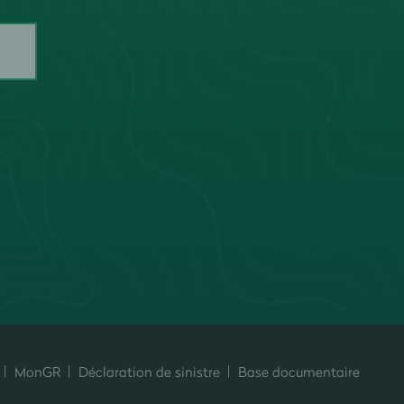
MonGR
Déclaration de sinistre
Base documentaire
ersonnalisez vos préférences pour contrôler la manière dont vos informati