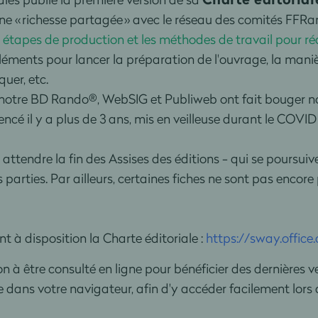
 une « richesse partagée » avec le réseau des comités FFR
s étapes de production et les méthodes de travail pour réa
éments pour lancer la préparation de l'ouvrage, la manière
uer, etc.
e notre BD Rando®, WebSIG et Publiweb ont fait bouger no
cé il y a plus de 3 ans, mis en veilleuse durant le COVI
 attendre la fin des Assises des éditions - qui se poursui
arties. Par ailleurs, certaines fiches ne sont pas encore
t à disposition la Charte éditoriale :
https://sway.offi
tion à être consulté en ligne pour bénéficier des dernièr
ale dans votre navigateur, afin d'y accéder facilement lor