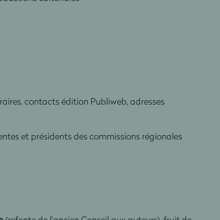
aires, contacts édition Publiweb, adresses
identes et présidents des commissions régionales
e
(refonte de l'ancien Conseil aux auteurs), fruit de