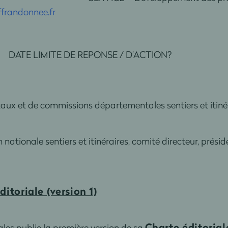
frandonnee.fr
ATE LIMITE DE REPONSE / D’ACTION?
ux et de commissions départementales sentiers et itinér
nationale sentiers et itinéraires, comité directeur, prés
ditoriale (version 1)
Charte éditorial
les publie la première version de sa