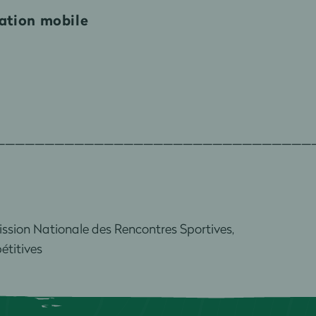
cation mobile
________________________________
ssion Nationale des Rencontres Sportives,
étitives