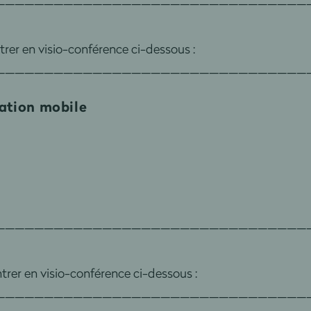
ntrer en visio-conférence ci-dessous :
________________________________
cation mobile
________________________________
entrer en visio-conférence ci-dessous :
________________________________