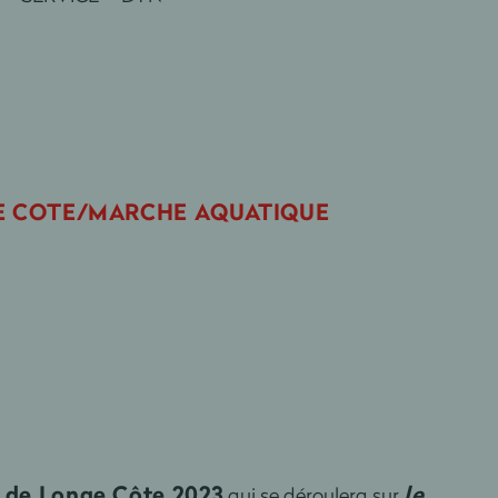
GE COTE/MARCHE AQUATIQUE
) de Longe Côte 2023
le
qui se déroulera sur