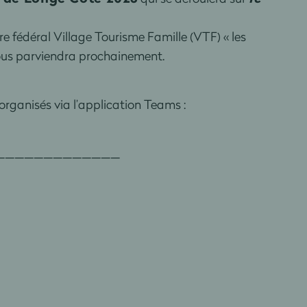
re fédéral Village Tourisme Famille (VTF) « les
vous parviendra prochainement.
organisés via l’application Teams :
_____________
____________________