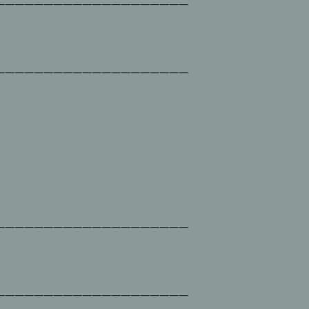
____________________
____________________
____________________