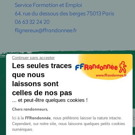
Service Formation et Emploi
64, rue du dessous des berges 75013 Paris
06 63 32 24 20
flignereux@ffrandonnee.fr
Continuer sans accepter
Les seules traces
que nous
laissons sont
celles de nos pas
... et peut-être quelques cookies !
Chers randonneurs,
FFRandonnée
Ici à la
, nous préférons laisser la nature intacte.
Cependant, sur notre site, nous laissons quelques petits cookies
numériques.
En