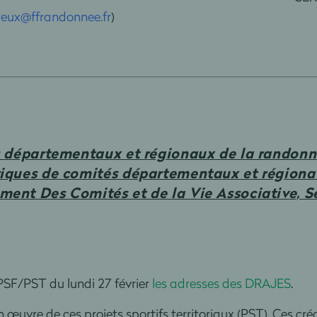
ereux@ffrandonnee.fr
)
és départementaux et régionaux de la randon
iques de comités départementaux et régionau
ent Des Comités et de la Vie Associative, Se
PSF/PST du lundi 27 février
les adresses des DRAJES
.
œuvre de ces projets sportifs territoriaux (PST). Ces créd