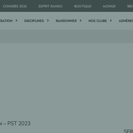
CONGRÈS 2026
ESPRIT RANDO
BOUTIQUE
MONGR
BÉ
ÉRATION
DISCIPLINES
RANDONNER
NOS CLUBS
ADHÉRE
i – PST 2023
mation Emploi SERVICE Form