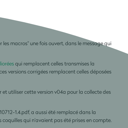
er les macros" une fois ouvert, dans le message qui
liorées
qui remplacent celles transmises la
, ces versions corrigées remplacent celles déposées
et utiliser cette version v04a pour la collecte des
0712-1.4.pdf, a aussi été remplacé dans la
 coquilles qui n'avaient pas été prises en compte.