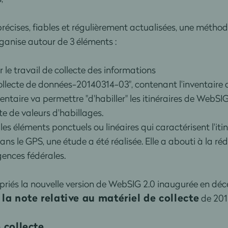
cises, fiables et régulièrement actualisées, une méthode
rganise autour de 3 éléments :
le travail de collecte des informations
e collecte de données-20140314-03", contenant l'inventaire
ventaire va permettre "d'habiller" les itinéraires de WebSI
te de valeurs d'habillages.
les éléments ponctuels ou linéaires qui caractérisent l'iti
ns le GPS, une étude a été réalisée. Elle a abouti à la ré
ences fédérales.
ropriés la nouvelle version de WebSIG 2.0 inaugurée en dé
la note relative au matériel de collecte
t
de 201
e collecte