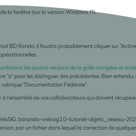
 de la fenêtre (sur la version Windows 11)
ortail BD Rando, il faudra probablement cliquer sur "Activ
 opérationnelles.
contenant les quatre versions de la grille corrigées et amé
ettre "a" pour les distinguer des précédentes. Bien entendu
a rubrique "Documentation Fédérale".
r à l'ensemble de vos collaborateurs qui doivent récupérer 
ns WebSIG, bdrando-websig2.0-tutoriel-objets_reseau-2021
on, par un fichier dans lequel la correction de quelques