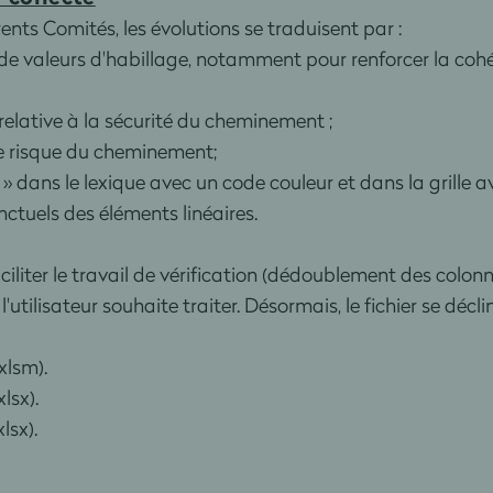
nts Comités, les évolutions se traduisent par :
 de valeurs d'habillage, notamment pour renforcer la coh
e relative à la sécurité du cheminement ;
 de risque du cheminement;
ire » dans le lexique avec un code couleur et dans la grill
ctuels des éléments linéaires.
 faciliter le travail de vérification (dédoublement des colo
utilisateur souhaite traiter. Désormais, le fichier se décli
xlsm).
lsx).
lsx).