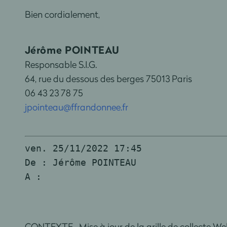
Bien cordialement,
Jérôme POINTEAU
Responsable S.I.G.
64, rue du dessous des berges 75013 Paris
06 43 23 78 75
jpointeau@ffrandonnee.fr
ven. 25/11/2022 17:45
De : Jérôme POINTEAU
A :                                 
CONTEXTE Mise à jour de la grille de collecte We