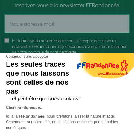
Inscrivez-vous à la newsletter FFRandonnée
En fournissant mon adresse e-mail, j'accepte de recevoir la
newsletter FFRandonnée et je reconnais avoir pris connaissance
de
notre politique de confidentialité
Continuer sans accepter
Les seules traces
que nous laissons
sont celles de nos
pas
S'inscrire
... et peut-être quelques cookies !
Chers randonneurs,
FFRandonnée
Ici à la
, nous préférons laisser la nature intacte.
Cependant, sur notre site, nous laissons quelques petits cookies
numériques.
Mentions légales et CGU