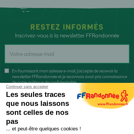
RESTEZ INFORMÉS
Inscrivez-vous à la newsletter FFRandonnée
En fournissant mon adresse e-mail, j'accepte de recevoir la
newsletter FFRandonnée et je reconnais avoir pris connaissance
de
notre politique de confidentialité
Continuer sans accepter
Les seules traces
que nous laissons
sont celles de nos
pas
S'inscrire
... et peut-être quelques cookies !