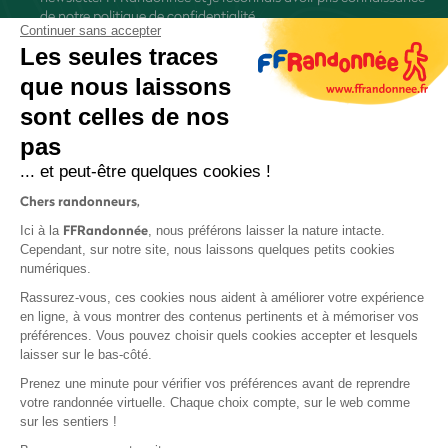
de
notre politique de confidentialité
Continuer sans accepter
Les seules traces
que nous laissons
sont celles de nos
pas
S'inscrire
... et peut-être quelques cookies !
Chers randonneurs,
FFRandonnée
Ici à la
, nous préférons laisser la nature intacte.
Cependant, sur notre site, nous laissons quelques petits cookies
numériques.
Mentions légales et CGU
Rassurez-vous, ces cookies nous aident à améliorer votre expérience
Protection des données
en ligne, à vous montrer des contenus pertinents et à mémoriser vos
préférences. Vous pouvez choisir quels cookies accepter et lesquels
Politique de confidentialité
laisser sur le bas-côté.
Prenez une minute pour vérifier vos préférences avant de reprendre
votre randonnée virtuelle. Chaque choix compte, sur le web comme
sur les sentiers !
Contact