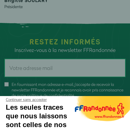
Brigitte SOULARY
Présidente
RESTEZ INFORMÉS
Inscrivez-vous à la newsletter FFRandonnée
En fournissant mon adresse e-mail, j'accepte de recevoir la
newsletter FFRandonnée et je reconnais avoir pris connaissance
de
notre politique de confidentialité
Continuer sans accepter
Les seules traces
que nous laissons
sont celles de nos