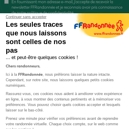
En fournissant mon adresse e-mail, j'accepte de recevoir la
newsletter FFRandonnée et je reconnais avoir pris connaissance
de
notre politique de confidentialité
Continuer sans accepter
Les seules traces
que nous laissons
sont celles de nos
pas
S'inscrire
... et peut-être quelques cookies !
Chers randonneurs,
FFRandonnée
Ici à la
, nous préférons laisser la nature intacte.
Cependant, sur notre site, nous laissons quelques petits cookies
numériques.
Mentions légales et CGU
Rassurez-vous, ces cookies nous aident à améliorer votre expérience
Protection des données
en ligne, à vous montrer des contenus pertinents et à mémoriser vos
préférences. Vous pouvez choisir quels cookies accepter et lesquels
Politique de confidentialité
laisser sur le bas-côté.
Prenez une minute pour vérifier vos préférences avant de reprendre
votre randonnée virtuelle. Chaque choix compte, sur le web comme