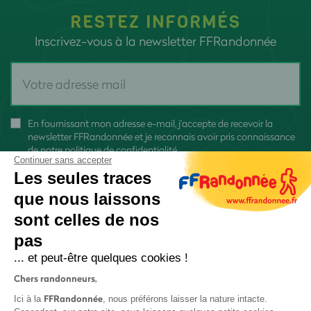
RESTEZ INFORMÉS
Inscrivez-vous à la newsletter FFRandonnée
En fournissant mon adresse e-mail, j'accepte de recevoir la
newsletter FFRandonnée et je reconnais avoir pris connaissance
de
notre politique de confidentialité
Continuer sans accepter
Les seules traces
que nous laissons
sont celles de nos
pas
S'inscrire
... et peut-être quelques cookies !
Chers randonneurs,
FFRandonnée
Ici à la
, nous préférons laisser la nature intacte.