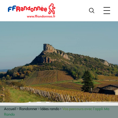
Accueil
>
Randonner
>
Idées rando
>
Vos parcours avec l’appli Ma
Rando