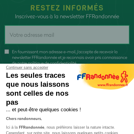
RESTEZ INFORMÉS
Inscrivez-vous à la newsletter FFRandonnée
En fournissant mon adresse e-mail, j'accepte de recevoir la
newsletter FFRandonnée et je reconnais avoir pris connaissance
de
notre politique de confidentialité
Continuer sans accepter
Les seules traces
que nous laissons
sont celles de nos
pas
S'inscrire
... et peut-être quelques cookies !
Chers randonneurs,
FFRandonnée
Ici à la
, nous préférons laisser la nature intacte.
Cependant, sur notre site, nous laissons quelques petits cookies