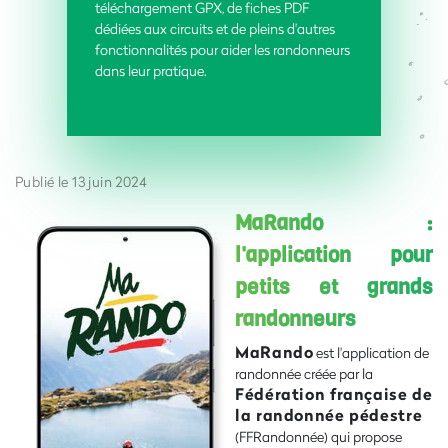
téléchargement GPX, de fiches PDF
dédiées aux circuits et de pleins d'autres
fonctionnalités pour aider les randonneurs
dans leur pratique.
Publié le 13 juin 2024
MaRando :
l'application pour
petits et grands
randonneurs
MaRando
est l'application de
randonnée créée par la
Fédération française de
la randonnée pédestre
(FFRandonnée) qui propose