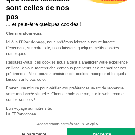
sont celles de nos
S'inscrire
pas
... et peut-être quelques cookies !
Chers randonneurs,
FFRandonnée
Ici à la
, nous préférons laisser la nature intacte.
Cependant, sur notre site, nous laissons quelques petits cookies
numériques.
Mentions légales et CGU
Rassurez-vous, ces cookies nous aident à améliorer votre expérience
Protection des données
en ligne, à vous montrer des contenus pertinents et à mémoriser vos
Politique de confidentialité
préférences. Vous pouvez choisir quels cookies accepter et lesquels
laisser sur le bas-côté.
Prenez une minute pour vérifier vos préférences avant de reprendre
votre randonnée virtuelle. Chaque choix compte, sur le web comme
sur les sentiers !
Contact
Bon voyage sur notre site,
MonGR
La FFRandonnée
Déclaration de sinistre
Consentements certifiés par
Base documentaire
Je paramètre
J'accepte